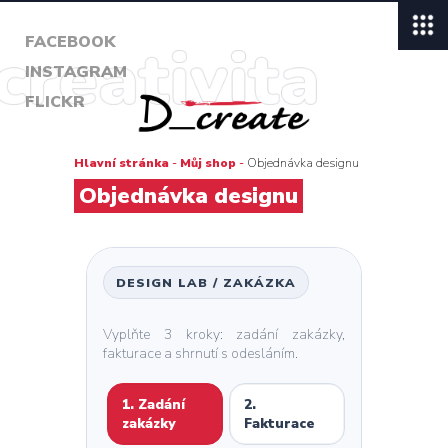
FACEBOOK
INSTAGRAM
FLICKR
Hlavní stránka
-
Můj shop
-
Objednávka designu
Objednávka designu
DESIGN LAB / ZAKÁZKA
Vyplňte 3 kroky: zadání zakázky,
fakturace a shrnutí s odesláním.
1. Zadání
2.
zakázky
Fakturace